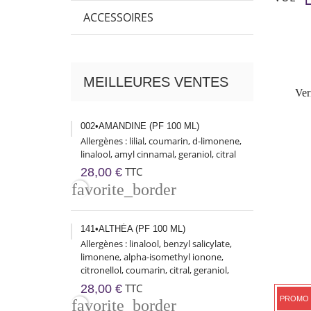
ACCESSOIRES
MEILLEURES VENTES
Ve
002•AMANDINE (PF 100 ML)
Allergènes : lilial, coumarin, d-limonene,
linalool, amyl cinnamal, geraniol, citral
TTC
28,00 €
favorite_border
141•ALTHÉA (PF 100 ML)
Allergènes : linalool, benzyl salicylate,
limonene, alpha-isomethyl ionone,
citronellol, coumarin, citral, geraniol,
benzyl benzoate
TTC
28,00 €
PROMO 
favorite_border