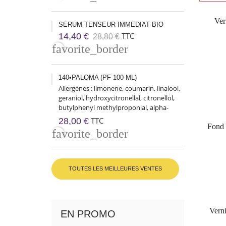
Ver
SÉRUM TENSEUR IMMÉDIAT BIO
TTC
14,40 €
28,80 €
favorite_border
140•PALOMA (PF 100 ML)
Allergènes : limonene, coumarin, linalool,
geraniol, hydroxycitronellal, citronellol,
butylphenyl methylproponial, alpha-
isomethyl ionone, citral
TTC
28,00 €
Fond
favorite_border
TOUTES LES MEILLEURES VENTES
Vern
EN PROMO