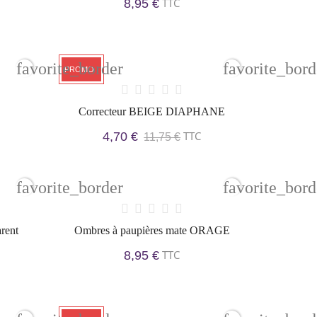
TTC
8,95 €
favorite_border
favorite_bord
PROMO !
Correcteur BEIGE DIAPHANE
TTC
4,70 €
11,75 €
favorite_border
favorite_bord
rent
Ombres à paupières mate ORAGE
TTC
8,95 €