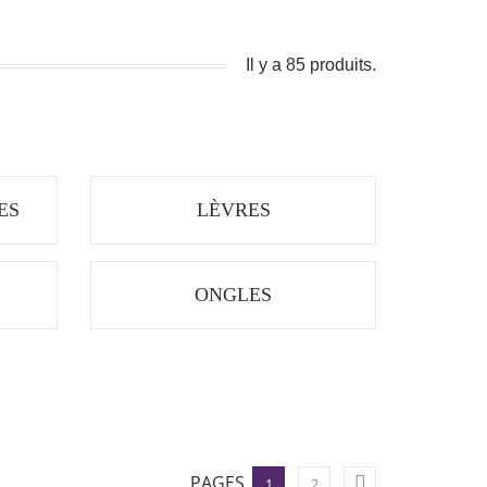
Il y a 85 produits.
ES
LÈVRES
ONGLES
PAGES

1
2