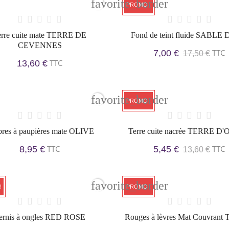
favorite_border
PROMO !
erre cuite mate TERRE DE
Fond de teint fluide SABLE
CEVENNES
TTC
7,00 €
17,50 €
TTC
13,60 €
favorite_border
PROMO !
res à paupières mate OLIVE
Terre cuite nacrée TERRE D
TTC
TTC
8,95 €
5,45 €
13,60 €
favorite_border
!
PROMO !
ernis à ongles RED ROSE
Rouges à lèvres Mat Couvrant