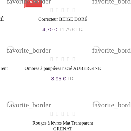
favorite_border
favorite_bord
PROMO !
CÉ
Correcteur BEIGE DORÉ
TTC
4,70 €
11,75 €
favorite_border
favorite_bord
rent
Ombres à paupières nacré AUBERGINE
TTC
8,95 €
favorite_border
favorite_bord
Rouges à lèvres Mat Transparent
GRENAT