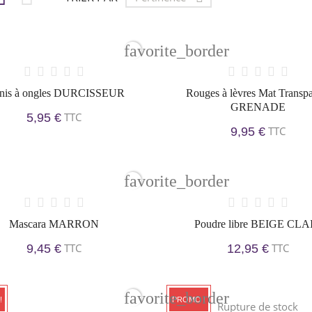
favorite_border
rnis à ongles DURCISSEUR
Rouges à lèvres Mat Transpa
GRENADE
TTC
5,95 €
TTC
9,95 €
favorite_border
Mascara MARRON
Poudre libre BEIGE CLA
TTC
TTC
9,45 €
12,95 €
favorite_border
!
PROMO !
Rupture de stock