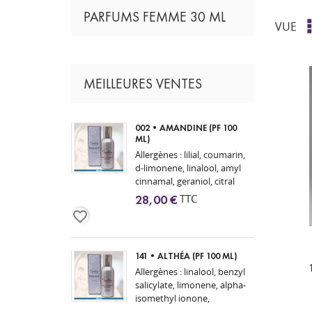
PARFUMS FEMME 30 ML
VUE
MEILLEURES VENTES
002•AMANDINE (PF 100
ML)
Allergènes : lilial, coumarin,
d-limonene, linalool, amyl
cinnamal, geraniol, citral
TTC
28,00 €
favorite_border
141•ALTHÉA (PF 100 ML)
Allergènes : linalool, benzyl
salicylate, limonene, alpha-
isomethyl ionone,
citronellol, coumarin, citral,