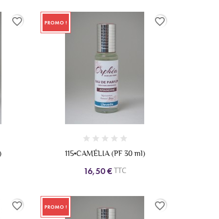
favorite_border
favorite_border
PROMO !
)
115•CAMÉLIA (PF 30 ml)
TTC
16,50 €
favorite_border
favorite_border
PROMO !