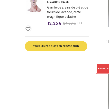
LICORNE ROSE
Garnie de grains de blé et de
fleurs de lavande, cette
magnifique peluche
bouillotte licorne rose se
TTC
12,25 €
24,50 €
fera une joie de vous
favorite_border
réchauffer !
1
TOUS LES PRODUITS EN PROMOTION
PROMO 