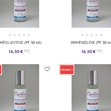
11•ÉGLANTINE (PF 30 ml)
099•ÉMELINE (PF 30 m
TTC
TTC
16,50 €
16,50 €
favorite_border
!
PROMO !