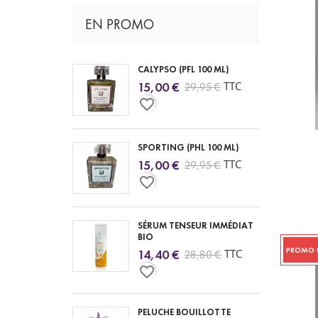
EN PROMO
CALYPSO (PFL 100 ML)
TTC
15,00 €
29,95 €
favorite_border
SPORTING (PHL 100 ML)
TTC
15,00 €
29,95 €
favorite_border
SÉRUM TENSEUR IMMÉDIAT
BIO
PROMO 
TTC
14,40 €
28,80 €
favorite_border
PELUCHE BOUILLOTTE