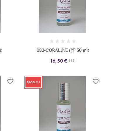
l)
082•CORALINE (PF 30 ml)
TTC
16,50 €
favorite_border
favorite_border
PROMO !