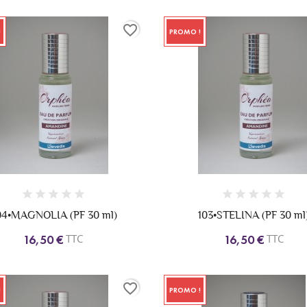
favorite_border
!
PROMO !
04•MAGNOLIA (PF 30 ml)
103•STELINA (PF 30 ml
TTC
TTC
16,50 €
16,50 €
favorite_border
!
PROMO !