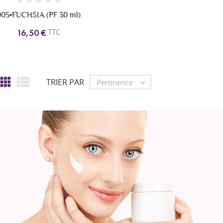
005•FUCHSIA (PF 30 ml)
TTC
16,50 €


TRIER PAR
Pertinence
