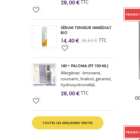
TTC
28,00 €
geraniol, benzyl benzoate
favorite_border
PROMO 
SÉRUM TENSEUR IMMÉDIAT
BIO
TTC
14,40 €
28,80 €
favorite_border
140•PALOMA (PF 100 ML)
Allergènes : limonene,
coumarin, linalool, geraniol,
hydroxycitronellal,
citronellol, butylphenyl
TTC
28,00 €
methylproponial, alpha-
0
favorite_border
isomethyl ionone, citral
TOUTES LES MEILLEURES VENTES
PROMO 