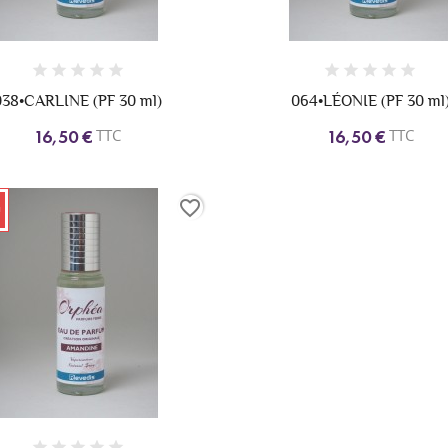
038•CARLINE (PF 30 ml)
064•LÉONIE (PF 30 ml
TTC
TTC
16,50 €
16,50 €
favorite_border
!