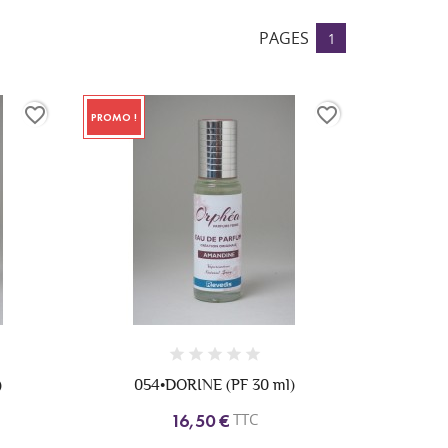
PAGES
1
favorite_border
favorite_border
PROMO !
)
054•DORINE (PF 30 ml)
TTC
16,50 €