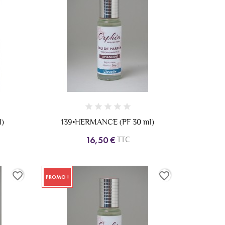
l)
139•HERMANCE (PF 30 ml)
TTC
16,50 €
favorite_border
favorite_border
PROMO !