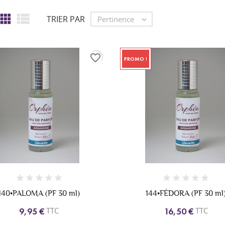


TRIER PAR
Pertinence

favorite_border
PROMO !
140•PALOMA (PF 30 ml)
144•FÉDORA (PF 30 ml
TTC
TTC
9,95 €
16,50 €