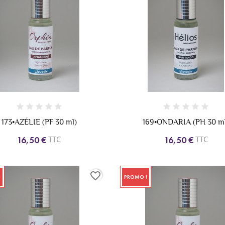
173•AZÉLIE (PF 30 ml)
169•ONDARIA (PH 30 m
TTC
TTC
16,50 €
16,50 €
favorite_border
!
PROMO !